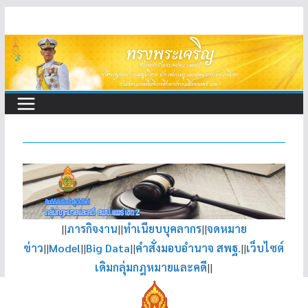
Skip
to
content
||
ภารกิจงาน
||
ทำเนียบบุคลากร
||
จดหมาย
ข่าว
||
Model
||
Big Data
||
คำสั่งมอบอำนาจ สพฐ.
||
เว็บไซต์
เดิมกลุ่มกฎหมายและคดี
||