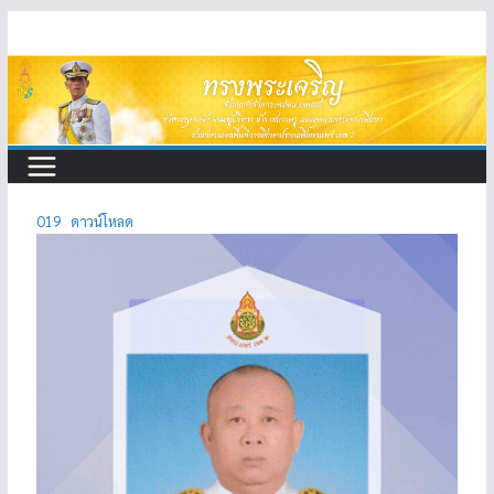
Skip
to
content
O19
ดาวน์โหลด