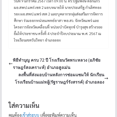
วันที่ 9 มกราคม 2567 เวลา 09.00 น. ดร.ปฐมพงษ์ ดอกแก้ว
ผอ.สพป.แพร่ เขต 2 มอบหมายให้ นายประเสริฐ กำเลิศทอง
รอง ผอ.สพป.แพร่ เขต 2 และบุคลากรกลุ่มส่งเสริมการจัดการ
ศึกษา ร่วมออกหน่วยแพทย์อาสา พอ.สว. จังหวัดแพร่ และ
โครงการจังหวัดเคลื่อนที่ หน่วยบำบัดทุกข์ บำรุงสุข สร้างรอย
ยิ้มให้ประชาชน ครั้งที่ 4 ประจำปีงบประมาณ พ.ศ. 2567 ณ
โรงเรียนเชตวันวิทยา อำเภอลอง
พิธีทำบุญ ครบ 72 ปี โรงเรียนวัดพระหลวง (อภิชัย
ราษฎร์สงเคราะห์) อำเภอสูงเม่น
ลงพื้นที่ส่งมอบบ้านหลังการซ่อมแซมให้ นักเรียน
โรงเรียนบ้านแม่หลู้(รัฐราษฎร์รังสรรค์) อำเภอลอง
ใส่ความเห็น
คุณต้อง
เข้าสู่ระบบ
เพื่อจะพิมพ์ความเห็น