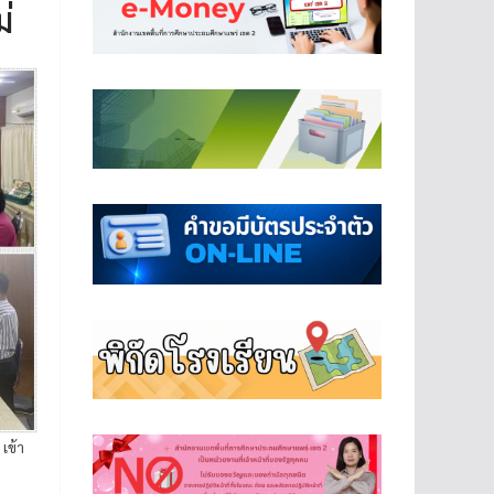
่
เข้า