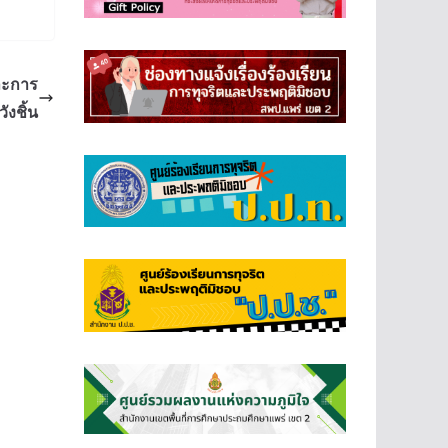
ละการ
ังชิ้น