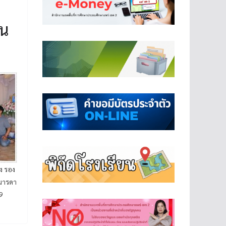
ิน
ง รอง
 มารดา
9