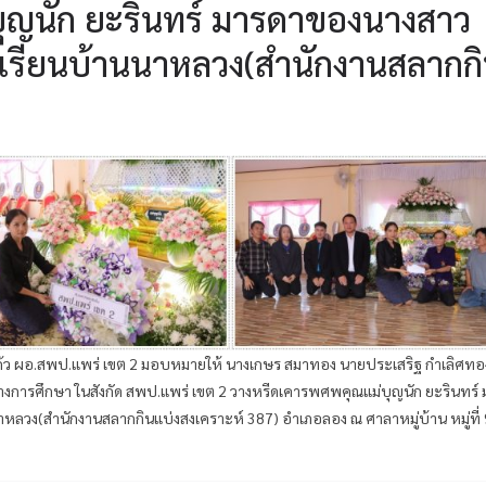
ุญนัก ยะรินทร์ มารดาของนางสาว
รงเรียนบ้านนาหลวง(สำนักงานสลากก
แก้ว ผอ.สพป.แพร่ เขต 2 มอบหมายให้ นางเกษร สมาทอง นายประเสริฐ กำเลิศทอ
การศึกษา ในสังกัด สพป.แพร่ เขต 2 วางหรีดเคารพศพคุณแม่บุญนัก ยะรินทร์
าหลวง(สำนักงานสลากกินแบ่งสงเคราะห์ 387) อำเภอลอง ณ ศาลาหมู่บ้าน หมู่ที่ 