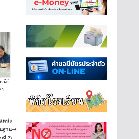
จนีย์
หา
แหน่ง
้นฐาน
ที่ 2)