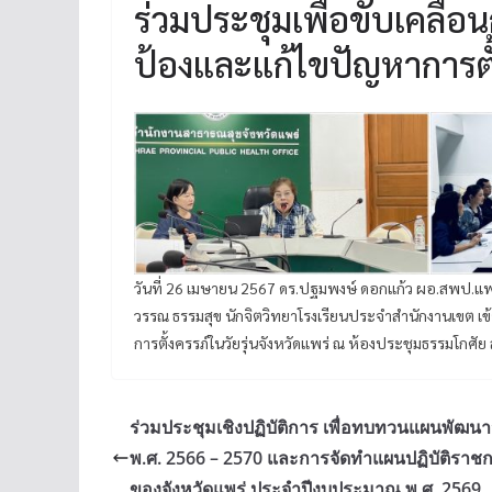
ร่วมประชุมเพื่อขับเคลื
ป้องและแก้ไขปัญหาการตั้ง
วันที่ 26 เมษายน 2567 ดร.ปฐมพงษ์ ดอกแก้ว ผอ.สพป.แพ
วรรณ ธรรมสุข นักจิตวิทยาโรงเรียนประจำสำนักงานเขต เข
การตั้งครรภ์ในวัยรุ่นจังหวัดแพร่ ณ ห้องประชุมธรรมโกศั
ร่วมประชุมเชิงปฏิบัติการ เพื่อทบทวนแผนพัฒนา
พ.ศ. 2566 – 2570 และการจัดทำแผนปฏิบัติราช
ของจังหวัดแพร่ ประจำปีงบประมาณ พ.ศ. 2569