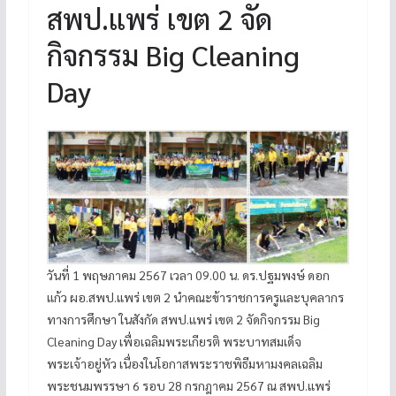
สพป.แพร่ เขต 2 จัด
กิจกรรม Big Cleaning
Day
วันที่ 1 พฤษภาคม 2567 เวลา 09.00 น. ดร.ปฐมพงษ์ ดอก
แก้ว ผอ.สพป.แพร่ เขต 2 นำคณะข้าราชการครูและบุคลากร
ทางการศึกษา ในสังกัด สพป.แพร่ เขต 2 จัดกิจกรรม Big
Cleaning Day เพื่อเฉลิมพระเกียรติ พระบาทสมเด็จ
พระเจ้าอยู่หัว เนื่องในโอกาสพระราชพิธีมหามงคลเฉลิม
พระชนมพรรษา 6 รอบ 28 กรกฎาคม 2567 ณ สพป.แพร่