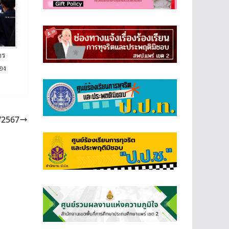
าร
อง
/2567