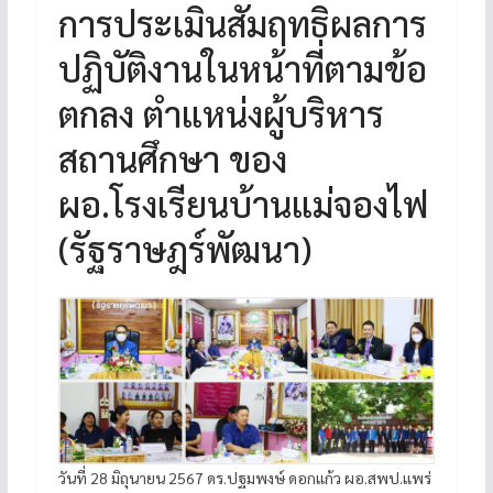
การประเมินสัมฤทธิผลการ
ปฏิบัติงานในหน้าที่ตามข้อ
ตกลง ตำแหน่งผู้บริหาร
สถานศึกษา ของ
ผอ.โรงเรียนบ้านแม่จองไฟ
(รัฐราษฎร์พัฒนา)
วันที่ 28 มิถุนายน 2567 ดร.ปฐมพงษ์ ดอกแก้ว ผอ.สพป.แพร่