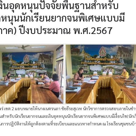
นอุดหนุนปัจจัยพื้นฐานสำหรับ
ดหนุนนักเรียนยากจนพิเศษแบบมี
นอภาค) ปีงบประมาณ พ.ศ.2567
แพร่ เขต 2 มอบหมายให้นางเนตรนภา ชัยธีระสุเวท นักวิชาการตรวจสอบภายในช
สำหรับนักเรียนยากจนและเงินอุดหนุนนักเรียนยากจนพิเศษแบบมีเงื่อนไข(นักเ
การปฏิบัติงานให้ถูกต้องตามที่ระเบียบและแนวทางกำหนด ณ โรงเรียนชุมชนบ้