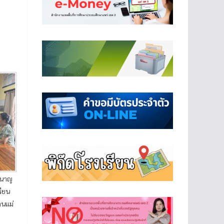
ำนาญ
รียน
านแม่