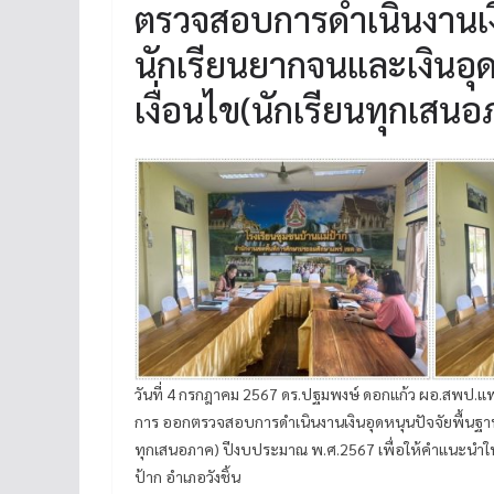
ตรวจสอบการดำเนินงานเงิ
นักเรียนยากจนและเงินอุ
เงื่อนไข(นักเรียนทุกเส
วันที่ 4 กรกฎาคม 2567 ดร.ปฐมพงษ์ ดอกแก้ว ผอ.สพป.
การ ออกตรวจสอบการดำเนินงานเงินอุดหนุนปัจจัยพื้นฐาน
ทุกเสนอภาค) ปีงบประมาณ พ.ศ.2567 เพื่อให้คำแนะนำใน
ป้าก อำเภอวังชิ้น