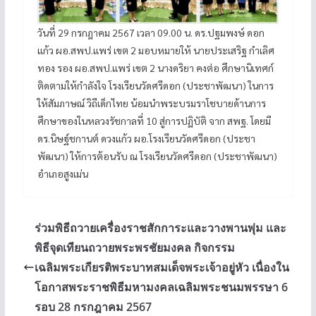
วันที่ 29 กรกฎาคม 2567 เวลา 09.00 น. ดร.ปฐมพงษ์ ดอก
แก้ว ผอ.สพป.แพร่ เขต 2 มอบหมายให้ นายประเสริฐ กำเลิศ
ทอง รอง ผอ.สพป.แพร่ เขต 2 นางดริยา คงต่อ ศึกษานิเทศก์
ติดตามให้กำลังใจ โรงเรียนวัดศรีดอก (ประชาพัฒนา) ในการ
ให้สัมภาษณ์ วิถีเด็กไทย น้อมนำพระบรมราโชบายด้านการ
ศึกษาของในหลวงรัชกาลที่ 10 สู่การปฏิบัติ จาก สพฐ. โดยมี
ดร.นิษฐ์ชกานต์ ดวงแก้ว ผอ.โรงเรียนวัดศรีดอก (ประชา
พัฒนา) ให้การต้อนรับ ณ โรงเรียนวัดศรีดอก (ประชาพัฒนา)
อำเภอสูงเม่น
ร่วมพิธีถวายเครื่องราชสักการะและวางพานพุ่ม และ
พิธีจุดเทียนถวายพระพรชัยมงคล กิจกรรม
เฉลิมพระเกียรติพระบาทสมเด็จพระเจ้าอยู่หัว เนื่องใน
โอกาสพระราชพิธีมหามงคลเฉลิมพระชนมพรรษา 6
รอบ 28 กรกฎาคม 2567