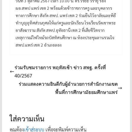
วันที่ 3 ตุลาคม 2567 เวลา 10.00 น. ดร.วิริยะ วรายุ รอง
ผอ.สพป แพร่ เขต 2 พร้อมด้วยข้าราชการครู และบุคลากร
ทางการศึกษา สังกัด สพป. แพร่ เขต 2 ร่วมยืนไว้อาลัยและพิธี
ทำบุญอุทิศส่วนกุศลให้แก่ครูและนักเรียน โรงเรียนวัดเขาพระ
ยาสังฆาราม สังกัด สพป.อุทัยธานี เขต 2 ที่เสียชีวิตจาก
เหตุการณ์ไฟไหม้รถบัสทัศนศึกษา ณ ห้องประชุมลานรวมใจ
สพป.แพร่ เขต 2 อำเภอลอง
ร่วมรับชมรายการ พฤหัสเช้า ข่าว สพฐ. ครั้งที่
40/2567
ร่วมแสดงความยินดีกับผู้อำนวยการสำนักงานเขต
พื้นที่การศึกษามัธยมศึกษาแพร่
ใส่ความเห็น
คุณต้อง
เข้าสู่ระบบ
เพื่อจะพิมพ์ความเห็น