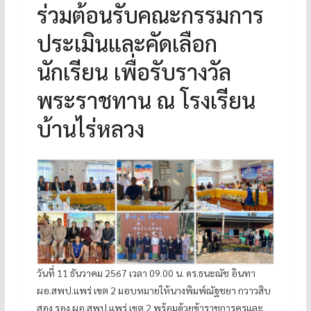
ร่วมต้อนรับคณะกรรมการ
ประเมินและคัดเลือก
นักเรียน เพื่อรับรางวัล
พระราชทาน ณ โรงเรียน
บ้านไร่หลวง
วันที่ 11 ธันวาคม 2567 เวลา 09.00 น. ดร.ธนะณัช อินทา
ผอ.สพป.แพร่ เขต 2 มอบหมายให้นางพิมพ์ณัฐชยา กวาวสิบ
สอง รอง.ผอ.สพป.แพร่ เขต 2 พร้อมด้วยข้าราชการครูและ