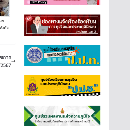
้วย
ังกัด
าชการ
2/2567