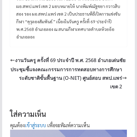
ผอ.สพป.แพร่ เขต 2 มอบหมายให้ นางพิมพ์ณัฐชยา กวาวสิบ
สอง รอง ผอ.สพป.แพร่ เขต 2 เป็นประธานพีธีเปิดการแข่งขัน
กีฬา “คุรุลองสัมพันธ์.” เนื่องในวันครู ครั้งที่ 69 ประจำปี
พ.ศ.2568 อำเภอลอง ณ สนามกีฬาเทศบาลตำบลห้วยอ้อ
อำเภอลอง
งานวันครู ครั้งที่ 69 ประจำปี พ.ศ. 2568 อำเภอเด่นชัย
ประชุมชี้แจงคณะกรรมการการทดสอบทางการศึกษา
ระดับชาติขั้นพื้นฐาน (O-NET) ศูนย์สอบ สพป.แพร่
เขต 2
ใส่ความเห็น
คุณต้อง
เข้าสู่ระบบ
เพื่อจะพิมพ์ความเห็น