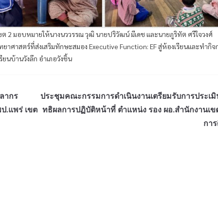
ต 2 มอบหมายให้นางนววรรณ วุฒิ นายปริวัฒน์ มีเดช และนายภูริทัต ศรีใจวงศ์
ยาศาสตร์ที่ส่งเสริมทักษะสมอง Executive Function: EF สู่ห้องเรียนและทำกิ
นบ้านวังลึก อำเภอวังชิ้น
คลากร
ประชุมคณะกรรมการดำเนินงานเตรียมรับการประเมิ
พป.แพร่ เขต
ทธิผลการปฏิบัติหน้าที่ ตำแหน่ง รอง ผอ.สำนักงานเขตพ
การ