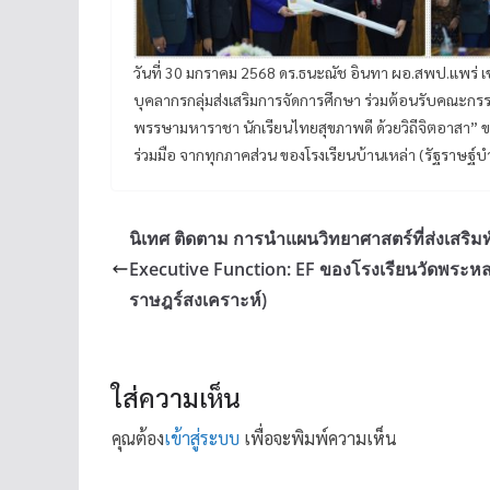
วันที่ 30 มกราคม 2568 ดร.ธนะณัช อินทา ผอ.สพป.แพร่
บุคลากรกลุ่มส่งเสริมการจัดการศึกษา ร่วมต้อนรับคณะกร
พรรษามหาราชา นักเรียนไทยสุขภาพดี ด้วยวิถีจิตอาสา” ขอ
ร่วมมือ จากทุกภาคส่วน ของโรงเรียนบ้านเหล่า (รัฐราษฐ์บ
นิเทศ ติดตาม การนำแผนวิทยาศาสตร์ที่ส่งเสริ
Executive Function: EF ของโรงเรียนวัดพระหลว
ราษฎร์สงเคราะห์)
ใส่ความเห็น
คุณต้อง
เข้าสู่ระบบ
เพื่อจะพิมพ์ความเห็น