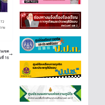
“72
ความ
ในเขต
ี่ 16