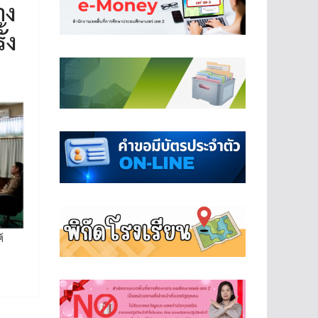
าง
้ง
์