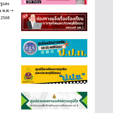
รูและ
 พ.ศ.
2568