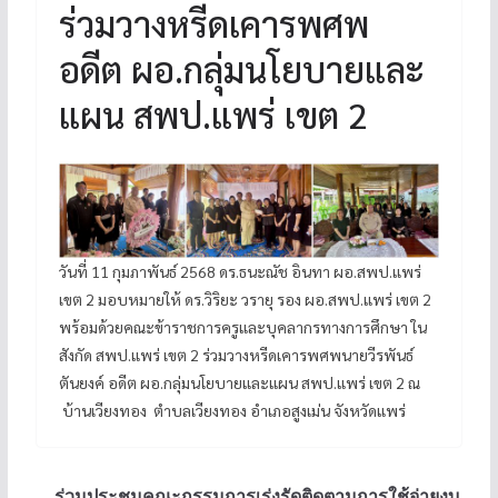
ร่วมวางหรีดเคารพศพ
อดีต ผอ.กลุ่มนโยบายและ
แผน สพป.แพร่ เขต 2
วันที่ 11 กุมภาพันธ์ 2568 ดร.ธนะณัช อินทา ผอ.สพป.แพร่
เขต 2 มอบหมายให้ ดร.วิริยะ วรายุ รอง ผอ.สพป.แพร่ เขต 2
พร้อมด้วยคณะข้าราชการครูและบุคลากรทางการศึกษา ใน
สังกัด สพป.แพร่ เขต 2 ร่วมวางหรีดเคารพศพนายวีรพันธ์
ตันยงค์ อดีต ผอ.กลุ่มนโยบายและแผน สพป.แพร่ เขต 2 ณ
บ้านเวียงทอง ตำบลเวียงทอง อำเภอสูงเม่น จังหวัดแพร่
ร่วมประชุมคณะกรรมการเร่งรัดติดตามการใช้จ่ายงบ