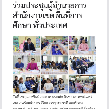
ร่วมประชุมผู้อำนวยการ
สำนักงานเขตพื้นที่การ
ศึกษา ทั่วประเทศ
วันที่ 28 กุมภาพันธ์ 2568 ดร.ธนะณัช อินทา ผอ.สพป.แพร่
เขต 2 พร้อมด้วย ดร.วิริยะ วรายุ นายวาที สมศรี รอง
ผอ.สพป.แพร่ เขต 2 และผอ.กลุ่ม/หน่วย บุคลากรผู้เกี่ยวข้อง