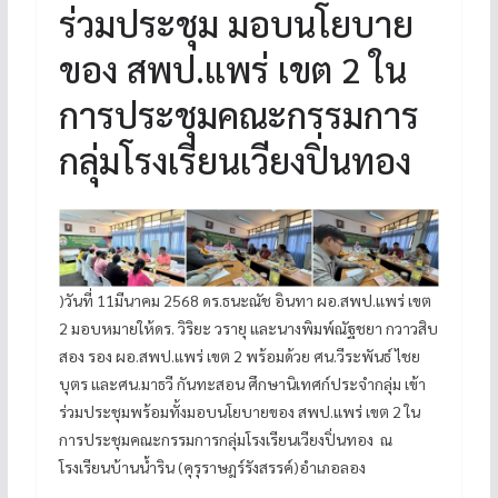
ร่วมประชุม มอบนโยบาย
ของ สพป.แพร่ เขต 2 ใน
การประชุมคณะกรรมการ
กลุ่มโรงเรียนเวียงปิ่นทอง
)วันที่ 11มีนาคม 2568 ดร.ธนะณัช อินทา ผอ.สพป.แพร่ เขต
2 มอบหมายให้ดร. วิริยะ วรายุ และนางพิมพ์ณัฐชยา กวาวสิบ
สอง รอง ผอ.สพป.แพร่ เขต 2 พร้อมด้วย ศน.วีระพันธ์ ไชย
บุตร และศน.มาธวี กันทะสอน ศึกษานิเทศก์ประจำกลุ่ม เข้า
ร่วมประชุมพร้อมทั้งมอบนโยบายของ สพป.แพร่ เขต 2 ใน
การประชุมคณะกรรมการกลุ่มโรงเรียนเวียงปิ่นทอง ณ
โรงเรียนบ้านน้ำริน (คุรุราษฎร์รังสรรค์)อำเภอลอง