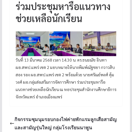
ร่วมประชุมหารือแนวทาง
ช่วยเหลือนักเรียน
วันที่ 13 มีนาคม 2568 เวลา 14.30 น. ดร.ธนะณัช อินทา
ผอ.สพป.แพร่ เขต 2 มอบหมายให้นางพิมพ์ณัฐชยา กวาวสิบ
สอง รอง ผอ.สพป.แพร่ เขต 2 พร้อมด้วย นายศรัณย์พงศ์ คุ้ม
วงศ์ ผอ.กลุ่มส่งเสริมการจัดการศึกษา ร่วมประชุมหารือ
แนวทางช่วยเหลือนักเรียน ณ หอประชุมสำนักงานศึกษาธิการ
จังหวัดแพร่ อำเภอเมืองแพร่
กิจกรรมชุมนุมรอบกองไฟค่ายพักแรมลูกเสือสามัญ
และสามัญรุ่นใหญ่ กลุ่มโรงเรียนนาพูน