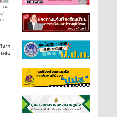
ตถกรรม
ายก
กษา
บริหาร
งชิ้น