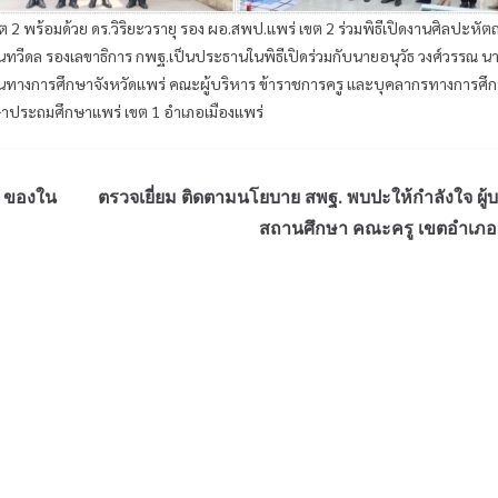
ต 2 พร้อมด้วย ดร.วิริยะวรายุ รอง ผอ.สพป.แพร่ เขต 2 ร่วมพิธีเปิดงานศิลปะหั
ัฒนทวีดล รองเลขาธิการ กพฐ.เป็นประธานในพิธีเปิดร่วมกับนายอนุวัธ วงศ์วรรณ น
านทางการศึกษาจังหวัดแพร่ คณะผู้บริหาร ข้าราชการครู และบุคลากรทางการศึ
ึกษาประถมศึกษาแพร่ เขต 1 อำเภอเมืองแพร่
า ของใน
ตรวจเยี่ยม ติดตามนโยบาย สพฐ. พบปะให้กำลังใจ ผู้
สถานศึกษา คณะครู เขตอำเภอวั