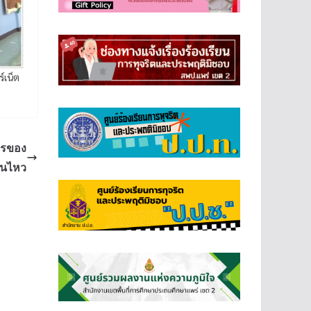
์เน็ต
ารของ
ินไหว