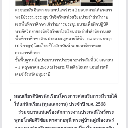
ดร.ธนะณัช อินทา ผอ.สพป.แพร่ เขต 2 มอบหมายให้นางสาว
พจนีย์วรรณ ธรรมสุข นักจิตวิทยาโรงเรียนประจำสำนักงาน
เขตพื้นที่การศึกษา เข้าร่วมการประชุมอบรมเพื่อฝึกปฏิบัติ
ทางจิตวิทยาของนักจิตวิทยาโรงเรียนประจำสำสำนักงานเขต
พื้นที่การศึกษา ตามประมวลกฎหมายวิธีพิจารณาความอาญา
(ป.วิอาญา) โดยมี ดร.ธีร์ ภวังคนันท์ รองเลขาธิการคณะ
กรรมการศึกษา
ขั้นพื้นฐาน เป็นประธานการประชุม ระหว่างวันที่ 30 เมษายน
– 3 พฤษภาคม 2568 ณ โรงแรมดิไอเดิล โฮเทล แอนด์ เรสซิ
เดนซ์ จังหวัดปทุมธานี
มอบเกียรติบัตรนักเรียนโครงการส่งเสริมการมีรายได้
ให้แก่นักเรียน (ทุนแลกงาน) ประจำปี พ.ศ. 2568
ร่วมขบวนแห่เครื่องสักการะงานประเพณีไหว้พระ
พุทธโกศัยศิริชัยมหาศากยมุนี พระคู่บ้านคู่เมืองแพร่