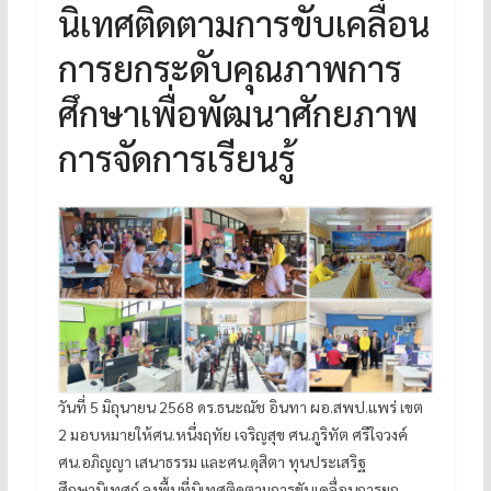
นิเทศติดตามการขับเคลื่อน
การยกระดับคุณภาพการ
ศึกษาเพื่อพัฒนาศักยภาพ
การจัดการเรียนรู้
วันที่ 5 มิถุนายน 2568 ดร.ธนะณัช อินทา ผอ.สพป.แพร่ เขต
2 มอบหมายให้ศน.หนึ่งฤทัย เจริญสุข ศน.ภูริทัต ศรีใจวงค์
ศน.อภิญญา เสนาธรรม และศน.ดุสิตา ทุนประเสริฐ
ศึกษานิเทศก์ ลงพื้นที่นิเทศติดตามการขับเคลื่อนการยก