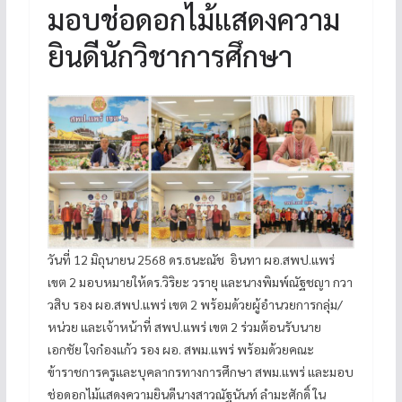
มอบช่อดอกไม้แสดงความ
ยินดีนักวิชาการศึกษา
วันที่ 12 มิถุนายน 2568 ดร.ธนะณัช อินทา ผอ.สพป.แพร่
เขต 2 มอบหมายให้ดร.วิริยะ วรายุ และนางพิมพ์ณัฐชญา กวา
วสิบ รอง ผอ.สพป.แพร่ เขต 2 พร้อมด้วยผู้อำนวยการกลุ่ม/
หน่วย และเจ้าหน้าที่ สพป.แพร่ เขต 2 ร่วมต้อนรับนาย
เอกชัย ใจก๋องแก้ว รอง ผอ. สพม.แพร่ พร้อมด้วยคณะ
ข้าราชการครูและบุคลากรทางการศึกษา สพม.แพร่ และมอบ
ช่อดอกไม้แสดงความยินดีนางสาวณัฐนันท์ ลำมะศักดิ์ ใน