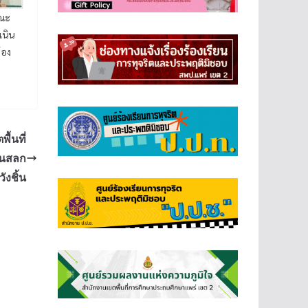
คณะ
เนิน
้อง
้นที่
้านสลก
ังชิ้น