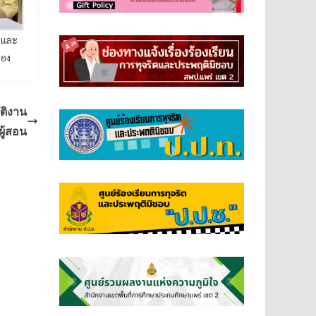
มและ
ลอง
ติงาน
ู้สอน