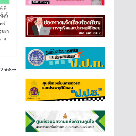
 ที่
้งนี้
พร่
ัฐชยา
าวาส
/2568