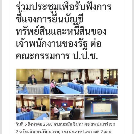
ร่วมประชุมเพื่อรับฟังการ
ชี้แจงการยื่นบัญชี
ทรัพย์สินและหนี้สินของ
เจ้าพนักงานของรัฐ ต่อ
คณะกรรมการ ป.ป.ช.
วันที่ 5 สิงหาคม 2568 ดร.ธนะณัช อินทา ผอ.สพป.แพร่ เขต
2 พร้อมด้วยดร.วิริยะ วรายุ รอง ผอ.สพป.แพร่ เขต 2 และ