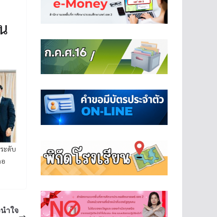
้น
 ระดับ
ภอ
งนำใจ