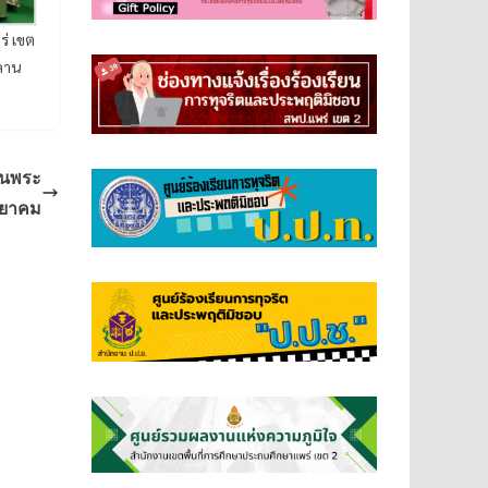
่ เขต
ลาน
ยนพระ
ทยาคม