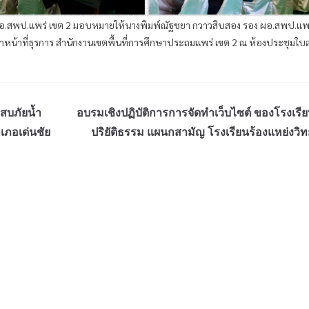
า ผอ.สพป.แพร่ เขต 2 มอบหมายให้นางพิมพ์ณัฐชยา กวาวสิบสอง รอง ผอ.สพป.แพร
หน้าที่ธุรการ สำนักงานเขตพื้นที่การศึกษาประถมแพร่ เขต 2 ณ ห้องประชุมใบ
สบภัยน้ำ
อบรมเชิงปฏิบัติการการจัดทำเว็บไซต์ ของโรงเรี
ำเภอเด่นชัย
ปริยัติธรรม แผนกสามัญ โรงเรียนร้องแหย่งวิ