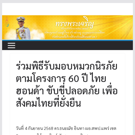
Skip
to
content
ร่วมพิธีรับมอบหมวกนิรภัย
ตามโครงการ 60 ปี ไทย
ฮอนด้า ขับขี่ปลอดภัย เพื่อ
สังคมไทยที่ยั่งยืน
วันที่ 4 กันยายน 2568 ดร.ธนะณัช อินทา ผอ.สพป.แพร่ เขต