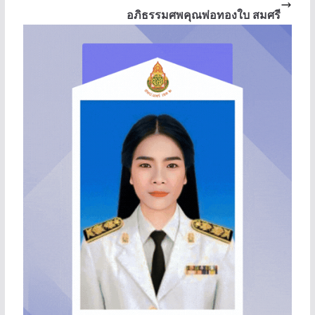
อภิธรรมศพคุณพ่อทองใบ สมศรี