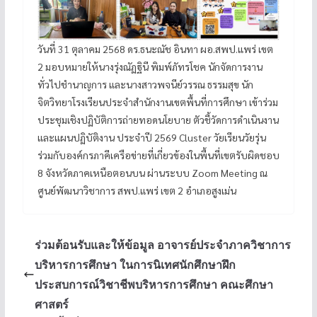
วันที่ 31 ตุลาคม 2568 ดร.ธนะณัช อินทา ผอ.สพป.แพร่ เขต
2 มอบหมายให้นางรุ่งณัฏฐินี พิมพ์ภัทรโชค นักจัดการงาน
ทั่วไปชำนาญการ และนางสาวพจนีย์วรรณ ธรรมสุข นัก
จิตวิทยาโรงเรียนประจำสำนักงานเขตพื้นที่การศึกษา เข้าร่วม
ประชุมเชิงปฏิบัติการถ่ายทอดนโยบาย ตัวชี้วัดการดำเนินงาน
และแผนปฏิบัติงาน ประจำปี 2569 Cluster วัยเรียนวัยรุ่น
ร่วมกับองค์กรภาคีเครือข่ายที่เกี่ยวข้องในพื้นที่เขตรับผิดชอบ
8 จังหวัดภาคเหนือตอนบน ผ่านระบบ Zoom Meeting ณ
ศูนย์พัฒนาวิชาการ สพป.แพร่ เขต 2 อำเภอสูงเม่น
ร่วมต้อนรับและให้ข้อมูล อาจารย์ประจำภาควิชาการ
บริหารการศึกษา ในการนิเทศนักศึกษาฝึก
ประสบการณ์วิชาชีพบริหารการศึกษา คณะศึกษา
ศาสตร์