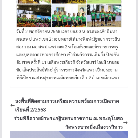
วันที่ 2 พฤศจิกายน 2568 เวลา 06.00 น. ดร.ธนะณัช อินทา
ผอ.สพป.แพร่ เขต 2 มอบหมายให้นางพิมพ์ณัฐชยา กวาวสิบ
สอง รอง ผอ.สพป.แพร่ เขต 2 พร้อมด้วยคณะข้าราชการครู
และบุคคลากรทางการศึกษา เข้าร่วมกิจกรรมเดิน วิ่ง ป้องกัน
อัมพาต ครั้งที่ 11 เฉลิมพระเกียรติ จังหวัดแพร่ โดยมี นายสม
ชัย เลิศประสิทธิพันธ์ ผู้ว่าราชการจังหวัดแพร่ เป็นประธาน
พิธีเปิดฯ ณ สวนสุขภาพเฉลิมพระเกียรติ ร.9 อำเภอเมืองแพร่
ลงพื้นที่ติดตามการเตรียมความพร้อมการเปิดภาค
เรียนที่ 2/2568
ร่วมพิธีถวายผ้าพระกฐินพระราชทาน ณ พระอุโบสถ
วัดพระบาทมิ่งเมืองวรวิหาร