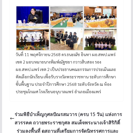
วันที่ 11 พฤศจิกายน 2568 ดร.ธนะณัช อินทา ผอ.สพป.แพร่
เขต 2 มอบหมายนางพิมพ์ณัฐชยา กวาวสิบสอง รอง
ผอ.สพป.แพร่ เขต 2 เป็นประธานคณะกรรมการประเมินและ
คัดเลือกนักเรียน เพื่อรับรางวัลพระราชทาน ระดับการศึกษา
ขั้นพื้นฐาน ประจำปีการศึกษา 2568 ระดับจังหวัด ณ ห้อง
ประชุมโกเมศ โรงเรียนอนุบาลแพร่ อำเภอเมืองแพร่
ร่วมพิธีบำเพ็ญกุศลปัณรสมวาร (ครบ 15 วัน) แห่งการ
สวรรคต ถวายพระราชกุศล สมเด็จพระนางเจ้าสิริกิติ์
ร่วมลงพื้นที่ ดูสถานที่เตรียมการจัดนิทรรศการและ