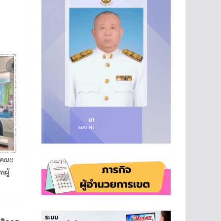
วยคณะ
พผู้