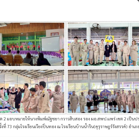
เขต 2 มอบหมายให้นางพิมพ์ณัฐชยา กวาวสิบสอง รอง ผอ.สพป.แพร่ เขต 2 เป็น
ที่ 73 กลุ่มโรงเรียนเวียงปิ่นทอง ณ โรงเรียนบ้านน้ำริน(คุรุราษฎร์รังสรรค์) อำเ