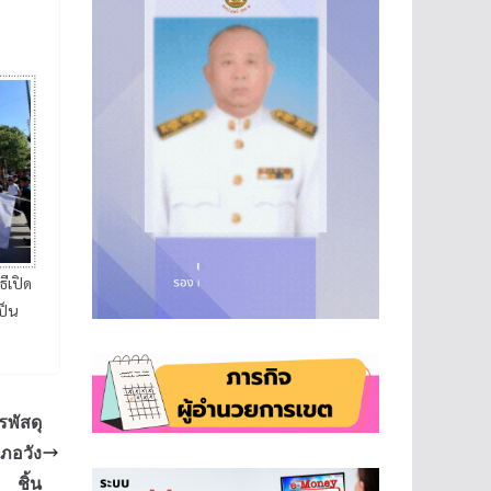
ีเปิด
ป็น
พัสดุ
ภอวัง
ชิ้น