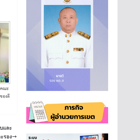
ละคณะ
ของดี
ับและ
ละรอง