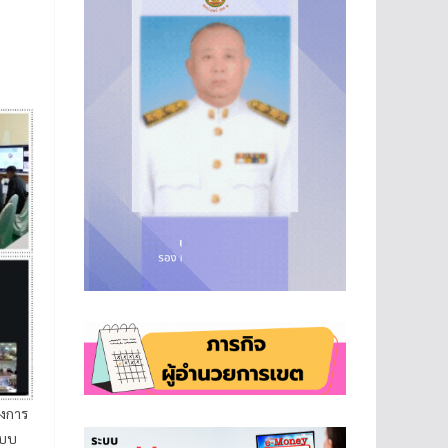
างการ
ะบบ