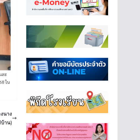
บและ
568 ใน
องนาง
่บ้าน)