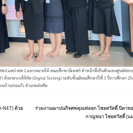
อ.สพป.แพร่ เขต 2 มอบหมายให้ คณะศึกษานิเทศก์ ทำหน้าที่เป็นตัวแทนศูนย์สอ
้วยระบบดิจิทัล (Digital Testing) ระดับชั้นมัธยมศึกษาปีที่ 3 ปีการศึกษา 2
นบ้านบ่อแก้ว อำเภอเด่นชัย
-NET) ด้วย
ร่วมงานฌาปนกิจศพคุณพ่อยก ไชยสวัสดิ์ บิดาข
กาญจนา ไชยสวัสดิ์ (แม