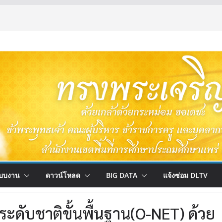
บบงาน
ดาวน์โหลด
BIG DATA
แจ้งซ่อม DLTV
ดับชาติขั้นพื้นฐาน(O-NET) ด้วย