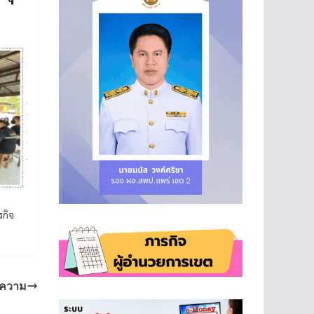
กิจ
งความ