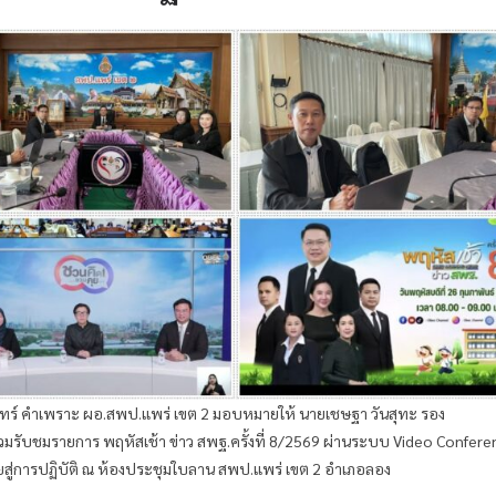
นจันทร์ คำเพราะ ผอ.สพป.แพร่ เขต 2 มอบหมายให้ นายเชษฐา วันสุทะ รอง
่วมรับชมรายการ พฤหัสเช้า ข่าว สพฐ.ครั้งที่ 8/2569 ผ่านระบบ Video Confer
สู่การปฏิบัติ ณ ห้องประชุมใบลาน สพป.แพร่ เขต 2 อำเภอลอง