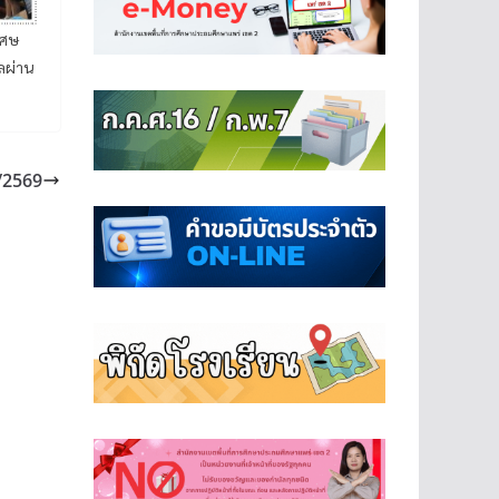
เศษ
ลผ่าน
9/2569