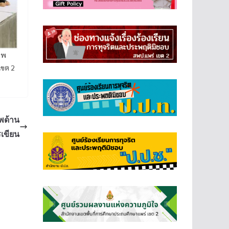
าพ
เขต 2
พด้าน
เขียน