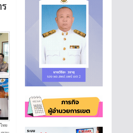
าร
าไทย
ใบลาน