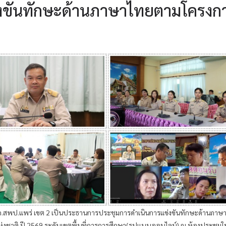
่งขันทักษะด้านภาษาไทยตามโครงก
ผอ.สพป.แพร่ เขต 2 เป็นประธานการประชุมการดำเนินการแข่งขันทักษะด้านภาษ
่งชาติ ปี 2569 ระดับเขตพื้นที่การการศึกษา(รูปแบบออนไลน์) ณ ห้องประชุม