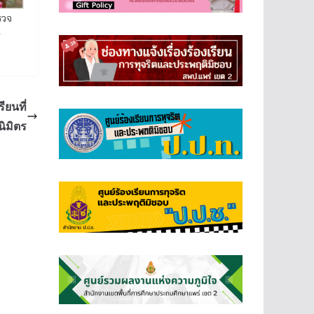
รวจ
ร
ยนที่
นิมิตร